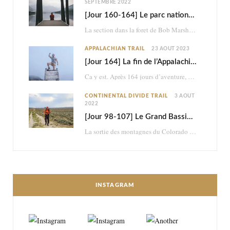
SEPTEMBRE 2022
[Jour 160-164] Le parc national des Glaciers
La section dans la foret de Bob Marshall était très belle, mais ce n’était à…
APPALACHIAN TRAIL
23 AOÛT 2023
[Jour 164] La fin de l’Appalachian Trail
Ca y est. Après 164 jours d’aventure, je termine les 2198,4 miles (3517km) de l’Appalachian…
CONTINENTAL DIVIDE TRAIL
3 AOÛT
2022
[Jour 98-107] Le Grand Bassin : brutal et psychédélique retour dans le désert
La sortie des montagnes du Colorado me mène dans le désert du Wyoming. En à…
INSTAGRAM