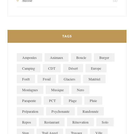
Suisse
(1)
TAGS
Ampoules
Animaux
Boucle
Burger
Camping
CDT
Désert
Europe
Forêt
Froid
Glaciers
Matériel
Montagnes
Musique
Nero
Parapente
PCT
Plage
Pluie
Préparation
Psychonaute
Randonnée
Repos
Restaurant
Rénovation
Solo
Stop
Trail Angel
Travaux
Ville