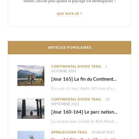
nature; encore plus quand le paysage est montagneux !
QUI SUIS-JE ?
ARTICLES POPULAIRES
CONTINENTAL DIVIDE TRAIL
1
OCTOBRE 2022
[Jour 165] La fin du Continental Divide Trail
Ça y est, j’y suis. Après 165 jours d’aventure et 2870km à pied, je touche…
CONTINENTAL DIVIDE TRAIL
30
SEPTEMBRE 2022
[Jour 160-164] Le parc national des Glaciers
La section dans la foret de Bob Marshall était très belle, mais ce n’était à…
APPALACHIAN TRAIL
23 AOÛT 2023