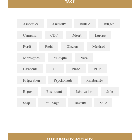
TAGS
Ampoules
Animaux
Boucle
Burger
Camping
CDT
Désert
Europe
Forêt
Froid
Glaciers
Matériel
Montagnes
Musique
Nero
Parapente
PCT
Plage
Pluie
Préparation
Psychonaute
Randonnée
Repos
Restaurant
Rénovation
Solo
Stop
Trail Angel
Travaux
Ville
MES RÉSEAUX SOCIAUX