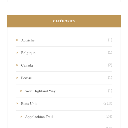
CATÉGORIES
Autriche
(1)
Belgique
(1)
Canada
(2)
Écosse
(1)
West Highland Way
(1)
États-Unis
(210)
Appalachian Trail
(24)