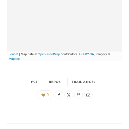
Leaflet
| Map data ©
OpenStreetMap
contributors,
CC-BY-SA
, Imagery ©
Mapbox
PCT
REPOS
TRAIL ANGEL
0