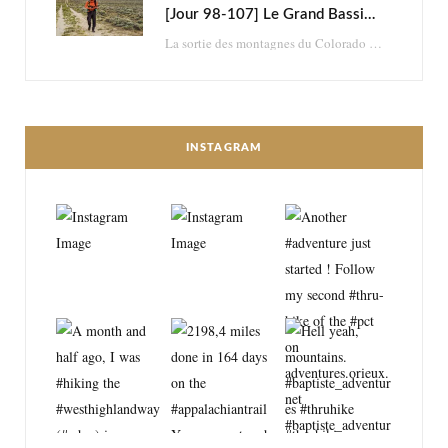
[Jour 98-107] Le Grand Bassin : brutal et psychédélique retour dans le désert
La sortie des montagnes du Colorado me mène dans le désert du Wyoming. En à…
INSTAGRAM