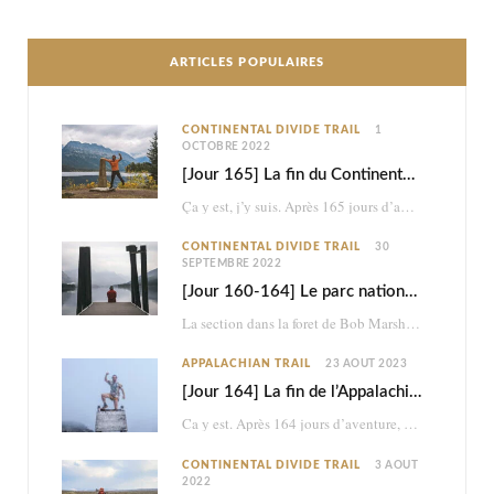
ARTICLES POPULAIRES
CONTINENTAL DIVIDE TRAIL
1
OCTOBRE 2022
[Jour 165] La fin du Continental Divide Trail
Ça y est, j’y suis. Après 165 jours d’aventure et 2870km à pied, je touche…
CONTINENTAL DIVIDE TRAIL
30
SEPTEMBRE 2022
[Jour 160-164] Le parc national des Glaciers
La section dans la foret de Bob Marshall était très belle, mais ce n’était à…
APPALACHIAN TRAIL
23 AOÛT 2023
[Jour 164] La fin de l’Appalachian Trail
Ca y est. Après 164 jours d’aventure, je termine les 2198,4 miles (3517km) de l’Appalachian…
CONTINENTAL DIVIDE TRAIL
3 AOÛT
2022