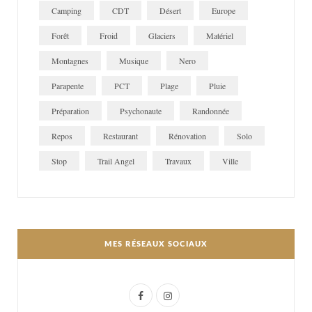
Camping
CDT
Désert
Europe
Forêt
Froid
Glaciers
Matériel
Montagnes
Musique
Nero
Parapente
PCT
Plage
Pluie
Préparation
Psychonaute
Randonnée
Repos
Restaurant
Rénovation
Solo
Stop
Trail Angel
Travaux
Ville
MES RÉSEAUX SOCIAUX
F
I