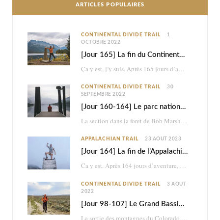
ARTICLES POPULAIRES
CONTINENTAL DIVIDE TRAIL
1
OCTOBRE 2022
[Jour 165] La fin du Continental Divide Trail
Ça y est, j’y suis. Après 165 jours d’aventure et 2870km à pied, je touche…
CONTINENTAL DIVIDE TRAIL
30
SEPTEMBRE 2022
[Jour 160-164] Le parc national des Glaciers
La section dans la foret de Bob Marshall était très belle, mais ce n’était à…
APPALACHIAN TRAIL
23 AOÛT 2023
[Jour 164] La fin de l’Appalachian Trail
Ca y est. Après 164 jours d’aventure, je termine les 2198,4 miles (3517km) de l’Appalachian…
CONTINENTAL DIVIDE TRAIL
3 AOÛT
2022
[Jour 98-107] Le Grand Bassin : brutal et psychédélique retour dans le désert
La sortie des montagnes du Colorado me mène dans le désert du Wyoming. En à…