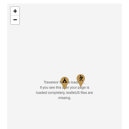
+
−
Travelers' Map is loading...
If you see this after your page is
loaded completely, leafletJS files are
missing.