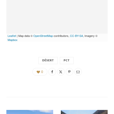
Leaflet
| Map data ©
OpenStreetMap
contributors,
CC-BY-SA
, Imagery ©
Mapbox
DÉSERT
PCT
0