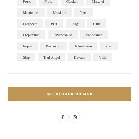
Forêt
Froid
Glaciers
Matériel
Montagnes
Musique
Nero
Parapente
PCT
Plage
Pluie
Préparation
Psychonaute
Randonnée
Repos
Restaurant
Rénovation
Solo
Stop
Trail Angel
Travaux
Ville
MES RÉSEAUX SOCIAUX
F
I
a
n
c
s