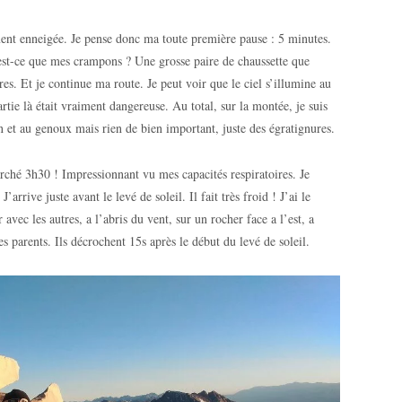
ement enneigée. Je pense donc ma toute première pause : 5 minutes.
est-ce que mes crampons ? Une grosse paire de chaussette que
res. Et je continue ma route. Je peut voir que le ciel s’illumine au
tie là était vraiment dangereuse. Au total, sur la montée, je suis
n et au genoux mais rien de bien important, juste des égratignures.
arché 3h30 ! Impressionnant vu mes capacités respiratoires. Je
arrive juste avant le levé de soleil. Il fait très froid ! J’ai le
vec les autres, a l’abris du vent, sur un rocher face a l’est, a
s parents. Ils décrochent 15s après le début du levé de soleil.