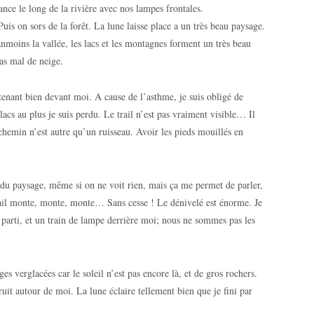
nce le long de la rivière avec nos lampes frontales.
is on sors de la forêt. La lune laisse place a un très beau paysage.
nmoins la vallée, les lacs et les montagnes forment un très beau
as mal de neige.
enant bien devant moi. A cause de l’asthme, je suis obligé de
acs au plus je suis perdu. Le trail n’est pas vraiment visible… Il
 chemin n’est autre qu’un ruisseau. Avoir les pieds mouillés en
s du paysage, même si on ne voit rien, mais ça me permet de parler,
 trail monte, monte, monte… Sans cesse ! Le dénivelé est énorme. Je
 parti, et un train de lampe derrière moi; nous ne sommes pas les
ges verglacées car le soleil n’est pas encore là, et de gros rochers.
bruit autour de moi. La lune éclaire tellement bien que je fini par