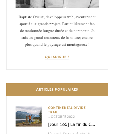
Baptiste Orieux, développeur web, aventurier et
sportif aux grands projets. Particulièrement fan
de randonnée longue durée et de parapente. Je
suis un grand amoureux de la nature; encore
plus quand le paysage est montagneux !
QUI SUIS-JE ?
ARTICLES POPULAIRES
CONTINENTAL DIVIDE
TRAIL
1 OCTOBRE 2022
[Jour 165] La fin du Continental Divide Trail
Ça y est, j’y suis. Après 165 jours d’aventure et 2870km à pied, je touche…