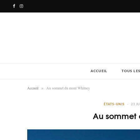
F
I
a
n
c
s
e
t
b
a
o
g
ACCUEIL
TOUS LES
o
r
»
Accueil
Au sommet du mont Whitney
k
a
ÉTATS-UNIS
23 JU
m
Au sommet 