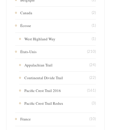
(1)
Canada
(2)
Écosse
(1)
West Highland Way
(1)
États-Unis
(210)
Appalachian Trail
(24)
Continental Divide Trail
(22)
Pacific Crest Trail 2016
(161)
Pacific Crest Trail Redux
(3)
France
(10)