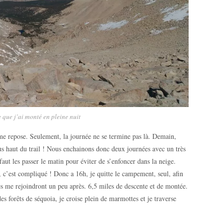
 que j’ai monté en pleine nuit
e repose. Seulement, la journée ne se termine pas là. Demain,
plus haut du trail ! Nous enchainons donc deux journées avec un très
aut les passer le matin pour éviter de s’enfoncer dans la neige.
’est compliqué ! Donc a 16h, je quitte le campement, seul, afin
res me rejoindront un peu après. 6,5 miles de descente et de montée.
des forêts de séquoia, je croise plein de marmottes et je traverse