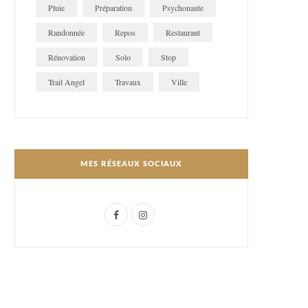
Pluie
Préparation
Psychonaute
Randonnée
Repos
Restaurant
Rénovation
Solo
Stop
Trail Angel
Travaux
Ville
MES RÉSEAUX SOCIAUX
F
I
a
n
c
s
e
t
b
a