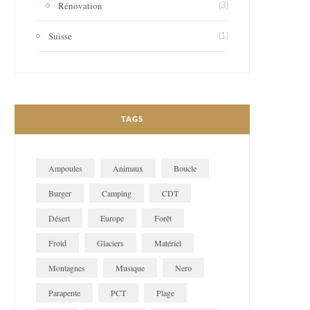
Rénovation
(3)
Suisse
(1)
TAGS
Ampoules
Animaux
Boucle
Burger
Camping
CDT
Désert
Europe
Forêt
Froid
Glaciers
Matériel
Montagnes
Musique
Nero
Parapente
PCT
Plage