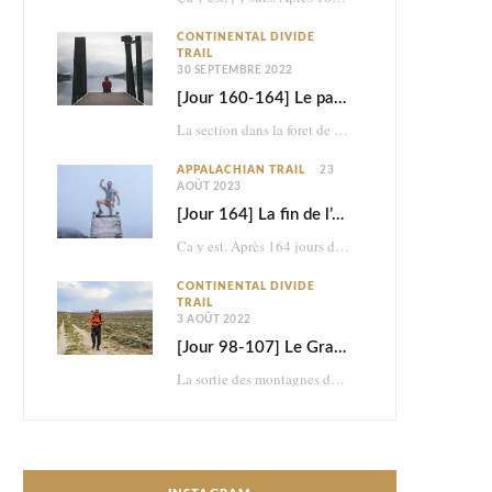
CONTINENTAL DIVIDE
TRAIL
30 SEPTEMBRE 2022
[Jour 160-164] Le parc national des Glaciers
La section dans la foret de Bob Marshall était très belle, mais ce n’était à…
APPALACHIAN TRAIL
23
AOÛT 2023
[Jour 164] La fin de l’Appalachian Trail
Ca y est. Après 164 jours d’aventure, je termine les 2198,4 miles (3517km) de l’Appalachian…
CONTINENTAL DIVIDE
TRAIL
3 AOÛT 2022
[Jour 98-107] Le Grand Bassin : brutal et psychédélique retour dans le désert
La sortie des montagnes du Colorado me mène dans le désert du Wyoming. En à…