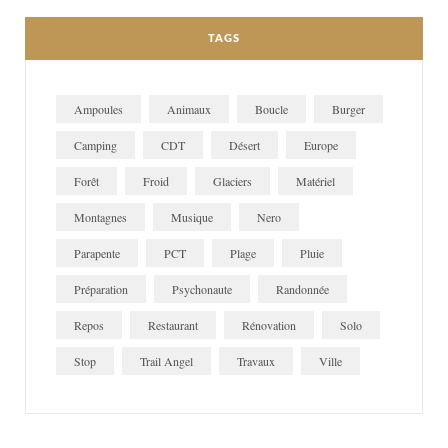
TAGS
Ampoules
Animaux
Boucle
Burger
Camping
CDT
Désert
Europe
Forêt
Froid
Glaciers
Matériel
Montagnes
Musique
Nero
Parapente
PCT
Plage
Pluie
Préparation
Psychonaute
Randonnée
Repos
Restaurant
Rénovation
Solo
Stop
Trail Angel
Travaux
Ville