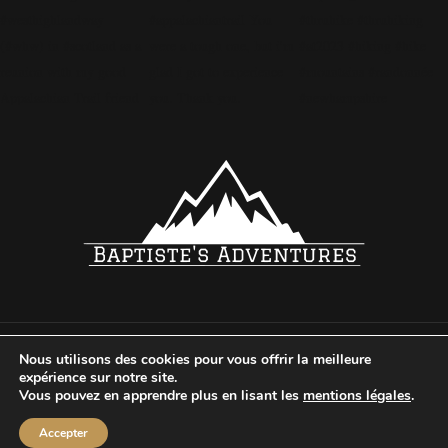
Nous utilisons des cookies pour vous offrir la meilleure
© 2024
BAPTISTE ORIEUX
TOUS DROITS RÉSERVÉS
MENTION
expérience sur notre site.
POLITIQUE DE CONFIDENTIALITÉ
Vous pouvez en apprendre plus en lisant les
mentions légales
.
FACEBOOK
INSTAGRAM
Accepter