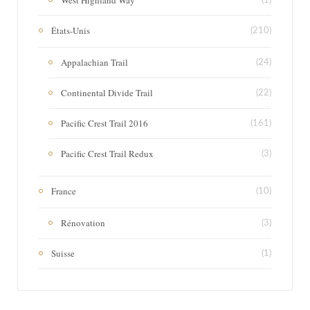
West Highland Way
(1)
États-Unis
(210)
Appalachian Trail
(24)
Continental Divide Trail
(22)
Pacific Crest Trail 2016
(161)
Pacific Crest Trail Redux
(3)
France
(10)
Rénovation
(3)
Suisse
(1)