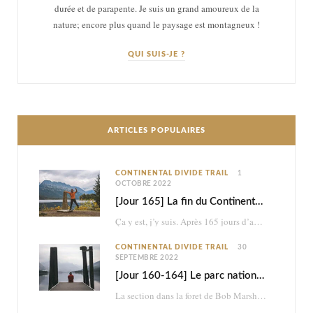
durée et de parapente. Je suis un grand amoureux de la
nature; encore plus quand le paysage est montagneux !
QUI SUIS-JE ?
ARTICLES POPULAIRES
CONTINENTAL DIVIDE TRAIL
1
OCTOBRE 2022
[Jour 165] La fin du Continental Divide Trail
Ça y est, j’y suis. Après 165 jours d’aventure et 2870km à pied, je touche…
CONTINENTAL DIVIDE TRAIL
30
SEPTEMBRE 2022
[Jour 160-164] Le parc national des Glaciers
La section dans la foret de Bob Marshall était très belle, mais ce n’était à…