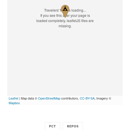
Travelers' Map is loading...
If you see this after your page is
loaded completely, leafletJS files are
missing.
Leaflet
| Map data ©
OpenStreetMap
contributors,
CC-BY-SA
, Imagery ©
Mapbox
PCT
REPOS