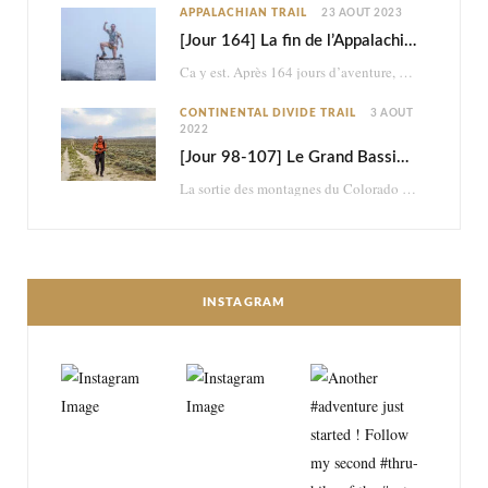
APPALACHIAN TRAIL
23 AOÛT 2023
[Jour 164] La fin de l’Appalachian Trail
Ca y est. Après 164 jours d’aventure, je termine les 2198,4 miles (3517km) de l’Appalachian…
CONTINENTAL DIVIDE TRAIL
3 AOÛT
2022
[Jour 98-107] Le Grand Bassin : brutal et psychédélique retour dans le désert
La sortie des montagnes du Colorado me mène dans le désert du Wyoming. En à…
INSTAGRAM