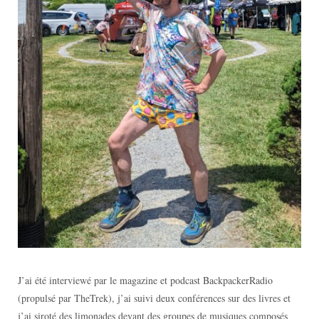
J’ai été interviewé par le magazine et podcast BackpackerRadio
(propulsé par TheTrek), j’ai suivi deux conférences sur des livres et
j’ai siroté des limonades devant des groupes de musiques composés