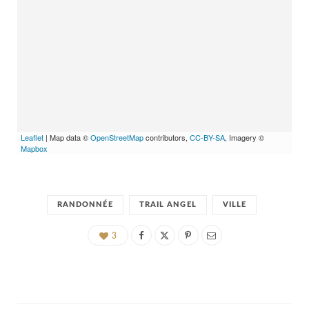
Leaflet
| Map data ©
OpenStreetMap
contributors,
CC-BY-SA
, Imagery ©
Mapbox
RANDONNÉE
TRAIL ANGEL
VILLE
3