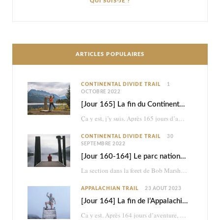
QUI SUIS-JE ?
ARTICLES POPULAIRES
CONTINENTAL DIVIDE TRAIL
1
OCTOBRE 2022
[Jour 165] La fin du Continental Divide Trail
Ça y est, j’y suis. Après 165 jours d’aventure et 2870km à pied, je touche…
CONTINENTAL DIVIDE TRAIL
30
SEPTEMBRE 2022
[Jour 160-164] Le parc national des Glaciers
La section dans la foret de Bob Marshall était très belle, mais ce n’était à…
APPALACHIAN TRAIL
23 AOÛT 2023
[Jour 164] La fin de l’Appalachian Trail
Ca y est. Après 164 jours d’aventure, je termine les 2198,4 miles (3517km) de l’Appalachian…