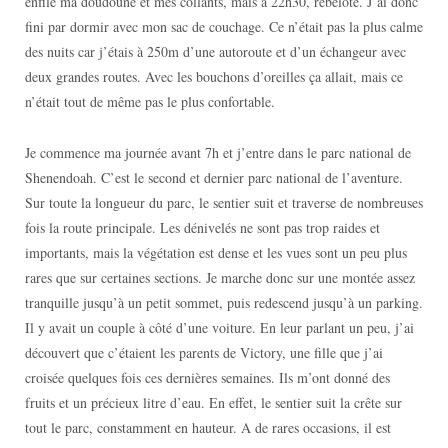
enfilé ma doudoune et mes collants, mais à 22h30, rebelote. J’ai donc
fini par dormir avec mon sac de couchage. Ce n’était pas la plus calme
des nuits car j’étais à 250m d’une autoroute et d’un échangeur avec
deux grandes routes. Avec les bouchons d’oreilles ça allait, mais ce
n’était tout de même pas le plus confortable.
Je commence ma journée avant 7h et j’entre dans le parc national de
Shenendoah. C’est le second et dernier parc national de l’aventure.
Sur toute la longueur du parc, le sentier suit et traverse de nombreuses
fois la route principale. Les dénivelés ne sont pas trop raides et
importants, mais la végétation est dense et les vues sont un peu plus
rares que sur certaines sections. Je marche donc sur une montée assez
tranquille jusqu’à un petit sommet, puis redescend jusqu’à un parking.
Il y avait un couple à côté d’une voiture. En leur parlant un peu, j’ai
découvert que c’étaient les parents de Victory, une fille que j’ai
croisée quelques fois ces dernières semaines. Ils m’ont donné des
fruits et un précieux litre d’eau. En effet, le sentier suit la crête sur
tout le parc, constamment en hauteur. A de rares occasions, il est