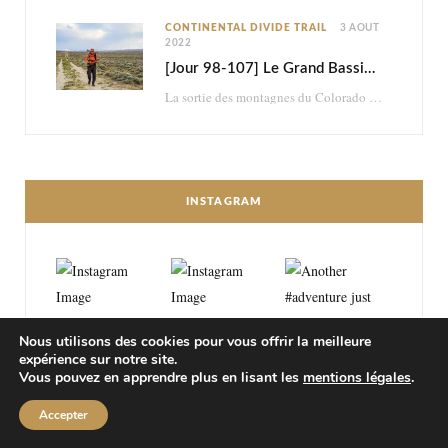
CONTINENTAL DIVIDE TRAIL
3 AOÛT
2022
[Jour 98-107] Le Grand Bassin : brutal et psychédélique retour dans le désert
La sortie des montagnes du Colorado me mène dans le désert du Wyoming. En à…
INSTAGRAM
Nous utilisons des cookies pour vous offrir la meilleure
expérience sur notre site.
Vous pouvez en apprendre plus en lisant les
mentions légales
.
Accepter