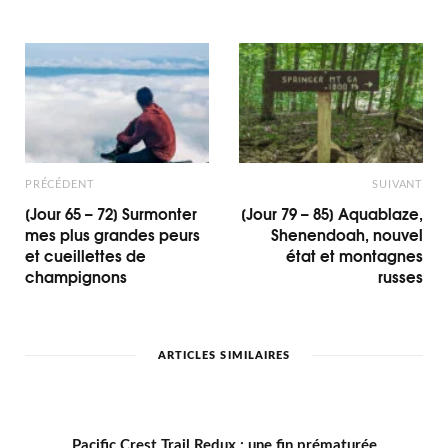
PRÉCÉDENT
SUIVANT
[Jour 65 – 72] Surmonter
[Jour 79 – 85] Aquablaze,
mes plus grandes peurs
Shenendoah, nouvel
et cueillettes de
état et montagnes
champignons
russes
ARTICLES SIMILAIRES
Pacific Crest Trail Redux : une fin prématurée