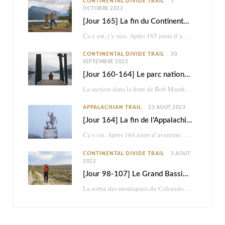
CONTINENTAL DIVIDE TRAIL
1
OCTOBRE 2022
[Jour 165] La fin du Continental Divide Trail
Ça y est, j’y suis. Après 165 jours d’aventure et 2870km à pied, je touche…
CONTINENTAL DIVIDE TRAIL
30
SEPTEMBRE 2022
[Jour 160-164] Le parc national des Glaciers
La section dans la foret de Bob Marshall était très belle, mais ce n’était à…
APPALACHIAN TRAIL
23 AOÛT 2023
[Jour 164] La fin de l’Appalachian Trail
Ca y est. Après 164 jours d’aventure, je termine les 2198,4 miles (3517km) de l’Appalachian…
CONTINENTAL DIVIDE TRAIL
3 AOÛT
2022
[Jour 98-107] Le Grand Bassin : brutal et psychédélique retour dans le désert
La sortie des montagnes du Colorado me mène dans le désert du Wyoming. En à…