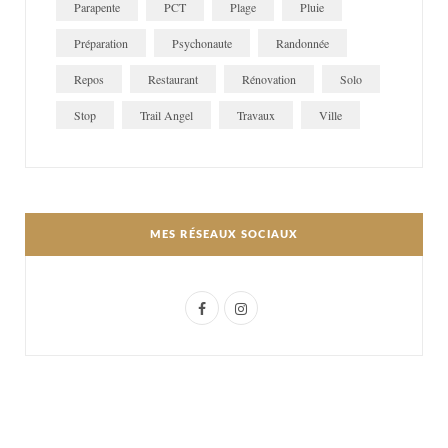
Parapente
PCT
Plage
Pluie
Préparation
Psychonaute
Randonnée
Repos
Restaurant
Rénovation
Solo
Stop
Trail Angel
Travaux
Ville
MES RÉSEAUX SOCIAUX
F
I
a
n
c
s
e
t
b
a