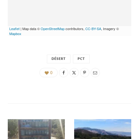
Leaflet
| Map data ©
OpenStreetMap
contributors,
CC-BY-SA
, Imagery ©
Mapbox
DÉSERT
PCT
0