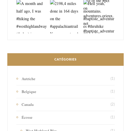
CATÉGORIES
Autriche
(1)
Belgique
(1)
Canada
(2)
Écosse
(1)
West Highland Way
(1)