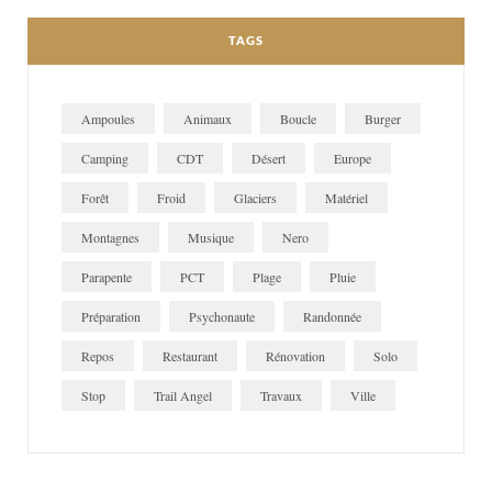
TAGS
Ampoules
Animaux
Boucle
Burger
Camping
CDT
Désert
Europe
Forêt
Froid
Glaciers
Matériel
Montagnes
Musique
Nero
Parapente
PCT
Plage
Pluie
Préparation
Psychonaute
Randonnée
Repos
Restaurant
Rénovation
Solo
Stop
Trail Angel
Travaux
Ville