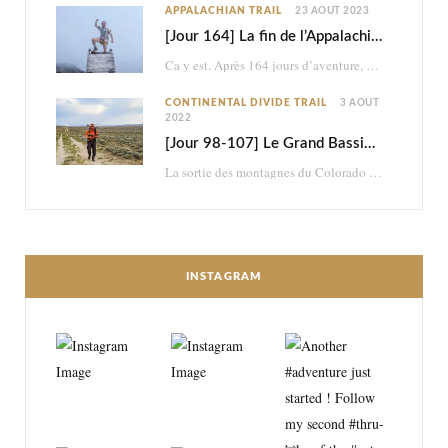
APPALACHIAN TRAIL
23 AOÛT 2023
[Jour 164] La fin de l’Appalachian Trail
Ca y est. Après 164 jours d’aventure, je termine les 2198,4 miles (3517km) de l’Appalachian…
CONTINENTAL DIVIDE TRAIL
3 AOÛT
2022
[Jour 98-107] Le Grand Bassin : brutal et psychédélique retour dans le désert
La sortie des montagnes du Colorado me mène dans le désert du Wyoming. En à…
INSTAGRAM