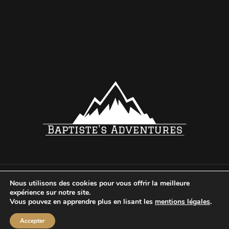
Nous utilisons des cookies pour vous offrir la meilleure
© 2024
BAPTISTE ORIEUX
TOUS DROITS RÉSERVÉS
MENTION
expérience sur notre site.
POLITIQUE DE CONFIDENTIALITÉ
Vous pouvez en apprendre plus en lisant les
mentions légales
.
FACEBOOK
INSTAGRAM
Accepter