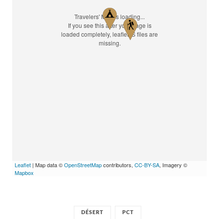
Travelers' Map is loading...
If you see this after your page is
loaded completely, leafletJS files are
missing.
Leaflet
| Map data ©
OpenStreetMap
contributors,
CC-BY-SA
, Imagery ©
Mapbox
DÉSERT
PCT