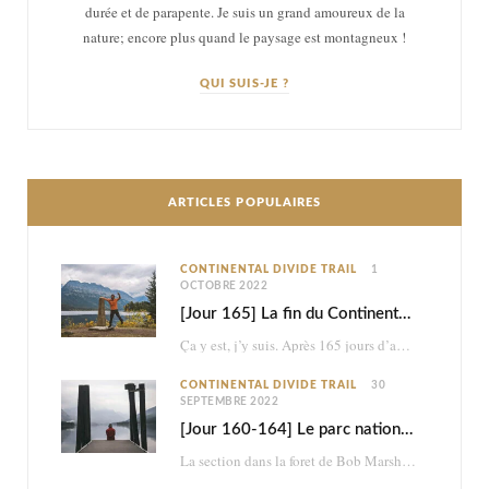
durée et de parapente. Je suis un grand amoureux de la
nature; encore plus quand le paysage est montagneux !
QUI SUIS-JE ?
ARTICLES POPULAIRES
CONTINENTAL DIVIDE TRAIL
1
OCTOBRE 2022
[Jour 165] La fin du Continental Divide Trail
Ça y est, j’y suis. Après 165 jours d’aventure et 2870km à pied, je touche…
CONTINENTAL DIVIDE TRAIL
30
SEPTEMBRE 2022
[Jour 160-164] Le parc national des Glaciers
La section dans la foret de Bob Marshall était très belle, mais ce n’était à…